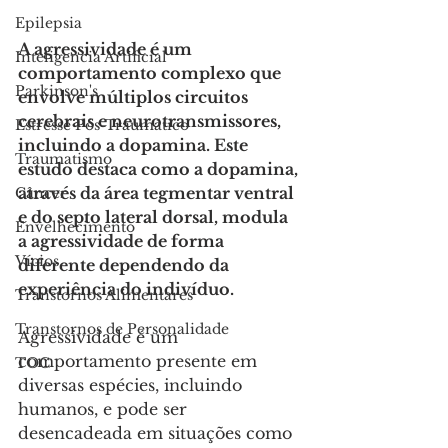
Epilepsia
A agressividade é um 
Inteligencia Artificial
comportamento complexo que 
Parkinson's
envolve múltiplos circuitos 
cerebrais e neurotransmissores, 
Estresse Pós-Traumático
incluindo a dopamina. Este 
Traumatismo
estudo destaca como a dopamina, 
através da área tegmentar ventral 
Câncer
e do septo lateral dorsal, modula 
Envelhecimento
a agressividade de forma 
Vícios
diferente dependendo da 
experiência do indivíduo. 
Transtornos Alimentares
Transtornos de Personalidade
Agressividade é um 
comportamento presente em 
TOC
diversas espécies, incluindo 
humanos, e pode ser 
desencadeada em situações como 