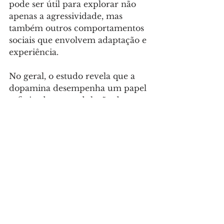
pode ser útil para explorar não 
apenas a agressividade, mas 
também outros comportamentos 
sociais que envolvem adaptação e 
experiência.
No geral, o estudo revela que a 
dopamina desempenha um papel 
sofisticado na modulação da 
agressividade em camundongos 
machos adultos. Enquanto a 
dopamina na VTA é essencial 
para agressores inexperientes, ela 
se torna dispensável em 
agressores experientes, devido à 
reconfiguração dos circuitos 
cerebrais. 
Esses resultados oferecem novas 