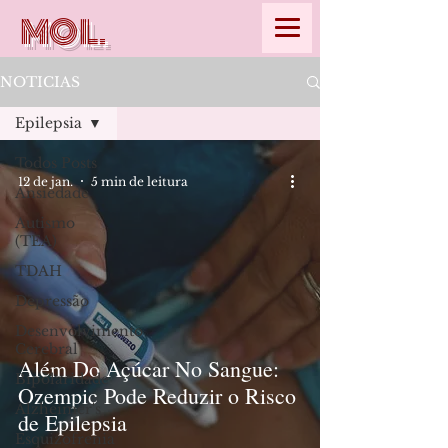
MOL.
NOTICIAS
Epilepsia
Todos Posts
12 de jan.
5 min de leitura
Ansiedade
Autismo
(TEA)
TDAH
Depressão
Desenvolvimento
Cerebral
Além Do Açúcar No Sangue:
Bipolaridade
Ozempic Pode Reduzir o Risco
Alzheimer's
de Epilepsia
Esquizofrenia