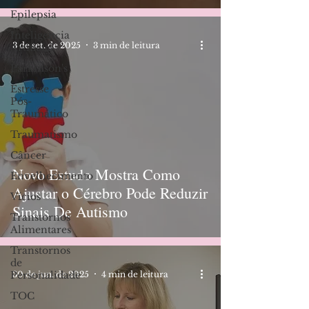
Epilepsia
Inteligencia
3 de set. de 2025
3 min de leitura
Artificial
Parkinson's
Estresse
Pós-
Traumático
Traumatismo
Câncer
Novo Estudo Mostra Como
Envelhecimento
Ajustar o Cérebro Pode Reduzir
Vícios
Sinais De Autismo
Transtornos
Alimentares
Transtornos
de
30 de jun. de 2025
4 min de leitura
Personalidade
TOC