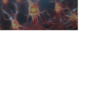
Como o NMDA mantém o
Cérebro em Equilíbrio
19 de nov. de 2024
4 min de leitura
Epilepsia e Gravidez: Como