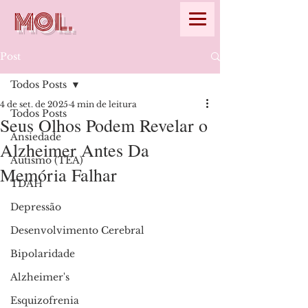
MOL.
Post
Todos Posts
4 de set. de 2025
4 min de leitura
Todos Posts
Seus Olhos Podem Revelar o
Ansiedade
Alzheimer Antes Da
Autismo (TEA)
Memória Falhar
TDAH
Depressão
Desenvolvimento Cerebral
Bipolaridade
Alzheimer's
Esquizofrenia