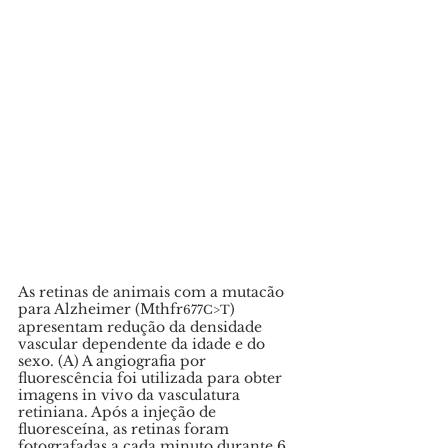
As retinas de animais com a mutacão 
para Alzheimer (Mthfr
) 
677C>T
apresentam redução da densidade 
vascular dependente da idade e do 
sexo. (A) A angiografia por 
fluorescência foi utilizada para obter 
imagens in vivo da vasculatura 
retiniana. Após a injeção de 
fluoresceína, as retinas foram 
fotografadas a cada minuto durante 6 