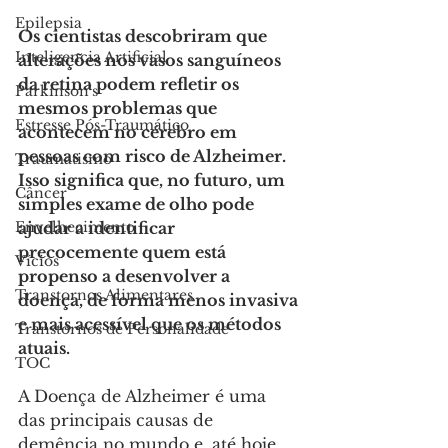
Epilepsia
Os cientistas descobriram que 
Inteligencia Artificial
alterações nos vasos sanguíneos 
da retina podem refletir os 
Parkinson's
mesmos problemas que 
Estresse Pós-Traumático
acontecem no cérebro em 
pessoas com risco de Alzheimer. 
Traumatismo
Isso significa que, no futuro, um 
Câncer
simples exame de olho pode 
Envelhecimento
ajudar a identificar 
precocemente quem está 
Vícios
propenso a desenvolver a 
Transtornos Alimentares
doença, de forma menos invasiva 
e mais acessível que os métodos 
Transtornos de Personalidade
atuais.
TOC
A Doença de Alzheimer é uma 
das principais causas de 
demência no mundo e, até hoje, 