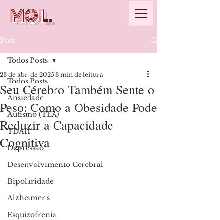
MOL.
Post
Todos Posts
23 de abr. de 2025
3 min de leitura
Todos Posts
Seu Cérebro Também Sente o
Ansiedade
Peso: Como a Obesidade Pode
Autismo (TEA)
Reduzir a Capacidade
TDAH
Cognitiva
Depressão
Desenvolvimento Cerebral
Bipolaridade
Alzheimer's
Esquizofrenia