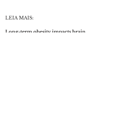
LEIA MAIS:
Long-term obesity impacts brain 
morphology, functional 
connectivity and cognition in 
adults 
Die Zhang, Chenye Shen, 
Nanguang Chen, Chaoqiang Liu, 
Jun Hu, Kui Kai Lau, Zhibo Wen 
and Anqi Qiu
Nature Mental Health. 3, pages 
466–478 (2025).
DOI: 10.1038/s44220-025-00396-5
Abstract
Although obesity has been 