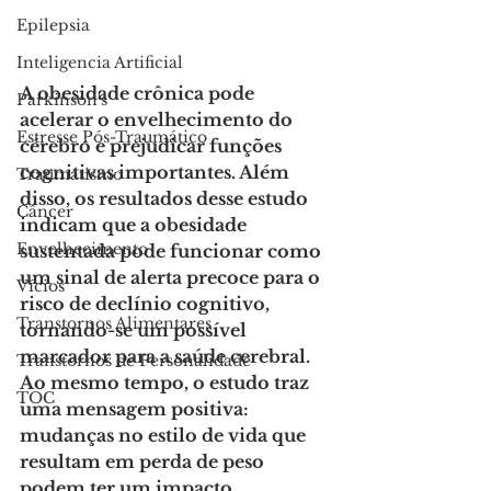
Epilepsia
Inteligencia Artificial
A obesidade crônica pode 
Parkinson's
acelerar o envelhecimento do 
Estresse Pós-Traumático
cérebro e prejudicar funções 
cognitivas importantes. Além 
Traumatismo
disso, os resultados desse estudo 
Câncer
indicam que a obesidade 
Envelhecimento
sustentada pode funcionar como 
um sinal de alerta precoce para o 
Vícios
risco de declínio cognitivo, 
Transtornos Alimentares
tornando-se um possível 
marcador para a saúde cerebral. 
Transtornos de Personalidade
Ao mesmo tempo, o estudo traz 
TOC
uma mensagem positiva: 
mudanças no estilo de vida que 
resultam em perda de peso 
podem ter um impacto 