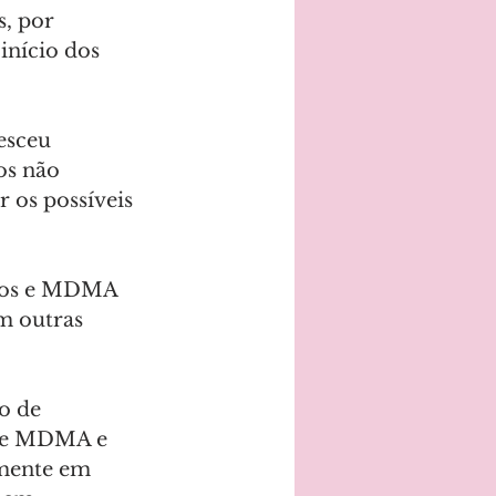
, por 
início dos 
esceu 
s não 
 os possíveis 
icos e MDMA 
m outras 
o de 
 de MDMA e 
lmente em 