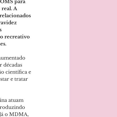
a OMS para 
real. A 
relacionados 
avidez 
s 
o recreativo 
es.
 aumentado 
r décadas 
 científica e 
tar e tratar 
lina atuam 
produzindo 
. Já o MDMA, 