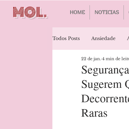
MOL.
HOME
NOTICIAS
Todos Posts
Ansiedade
22 de jan.
4 min de leit
Bipolaridade
Alzheimer
Segurança
Sugerem Q
Estresse Pós-Traumático
Decorrent
Transtornos Alimentares
Raras