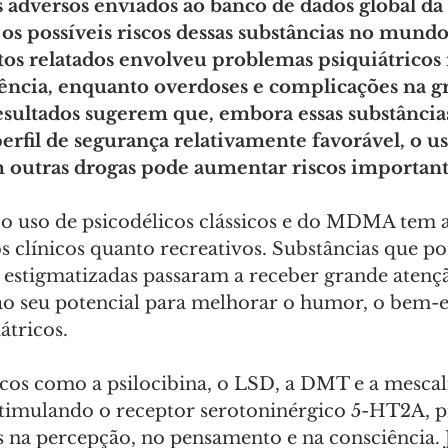
s adversos enviados ao banco de dados global d
s possíveis riscos dessas substâncias no mundo 
os relatados envolveu problemas psiquiátricos 
ência, enquanto overdoses e complicações na gr
esultados sugerem que, embora essas substância
fil de segurança relativamente favorável, o us
outras drogas pode aumentar riscos important
 o uso de psicodélicos clássicos e do MDMA tem
s clínicos quanto recreativos. Substâncias que po
estigmatizadas passaram a receber grande atenção
ao seu potencial para melhorar o humor, o bem-es
átricos. 
sicos como a psilocibina, o LSD, a DMT e a mesca
stimulando o receptor serotoninérgico 5-HT2A, 
es na percepção, no pensamento e na consciência