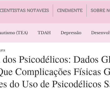
CIENTISTAS NOTAVEIS
CINEMENTE
SOBRE N
Autismo (TEA)
TDAH
Depressão
Desenvol
ura
's
Esquizofrenia
Epilepsia
Inteligencia Arti
 dos Psicodélicos: Dados G
ue Complicações Físicas G
Traumatismo
Câncer
Envelhecimento
V
es do Uso de Psicodélicos 
Transtornos de Personalidade
TOC