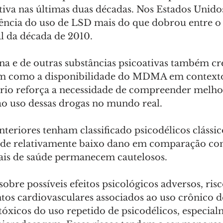
tiva nas últimas duas décadas. Nos Estados Unidos
ência do uso de LSD mais do que dobrou entre o 
l da década de 2010. 
ina e de outras substâncias psicoativas também cr
im como a disponibilidade do MDMA em contexto
nário reforça a necessidade de compreender melhor
 ao uso dessas drogas no mundo real.
teriores tenham classificado psicodélicos cláss
 de relativamente baixo dano em comparação co
nais de saúde permanecem cautelosos. 
bre possíveis efeitos psicológicos adversos, risc
tos cardiovasculares associados ao uso crônico
 tóxicos do uso repetido de psicodélicos, especia