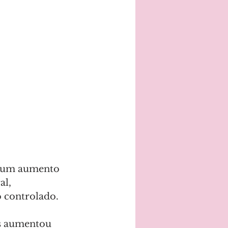
e um aumento 
l, 
 controlado.
s aumentou 