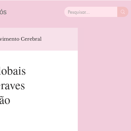
ÓS
vimento Cerebral
ficial
Parkinson's
lobais
raves
ícios
São