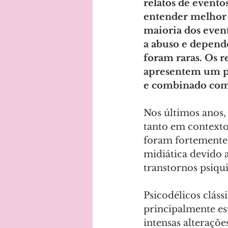
relatos de evento
entender melhor o
maioria dos event
a abuso e depend
foram raras. Os r
apresentem um per
e combinado com 
Nos últimos anos,
tanto em contexto
foram fortemente 
midiática devido 
transtornos psiqui
Psicodélicos clás
principalmente e
intensas alteraçõ