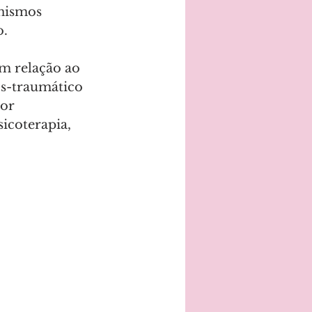
nismos 
o.
em relação ao 
ós-traumático 
or 
coterapia, 