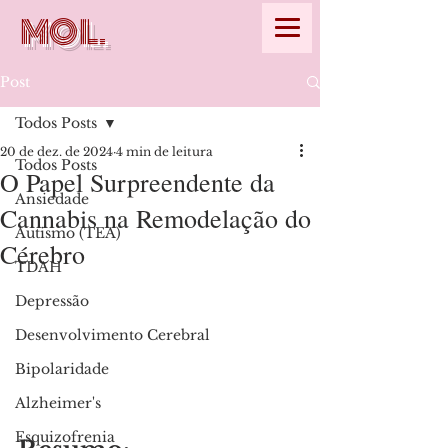
MOL.
Post
Todos Posts
20 de dez. de 2024
4 min de leitura
Todos Posts
O Papel Surpreendente da
Ansiedade
Cannabis na Remodelação do
Autismo (TEA)
Cérebro
TDAH
Depressão
Desenvolvimento Cerebral
Bipolaridade
Alzheimer's
Esquizofrenia