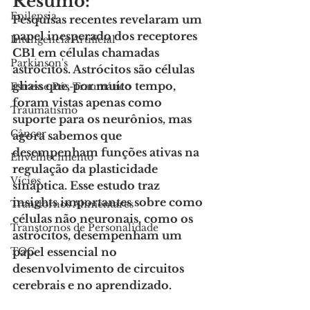
Resumo:
Epilepsia
Pesquisas recentes revelaram um 
papel inesperado dos receptores 
Inteligencia Artificial
CB1 em células chamadas 
Parkinson's
astrócitos. Astrócitos são células 
gliais que, por muito tempo, 
Estresse Pós-Traumático
foram vistas apenas como 
Traumatismo
suporte para os neurônios, mas 
Câncer
agora sabemos que 
desempenham funções ativas na 
Envelhecimento
regulação da plasticidade 
Vícios
sináptica. Esse estudo traz 
insights importantes sobre como 
Transtornos Alimentares
células não neuronais, como os 
Transtornos de Personalidade
astrócitos, desempenham um 
TOC
papel essencial no 
desenvolvimento de circuitos 
cerebrais e no aprendizado.