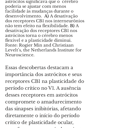
astrócitos significava que o  cérebro 
poderia se ajustar com menos 
facilidade às mudanças durante o 
desenvolvimento. 
 A) 
A desativação 
dos receptores CB1 nos interneurônios 
não tem efeito na flexibilidade.
 B)
 A 
desativação dos receptores CB1 nos 
astrócitos torna o cérebro menos 
flexível e a plasticidade diminui. 
Fonte: Rogier Min and Christiaan 
Levelt’s, the Netherlands Institute for 
Neuroscience. 
Essas descobertas destacam a 
importância dos astrócitos e seus 
receptores CB1 na plasticidade do 
período crítico no V1. A ausência 
desses receptores em astrócitos 
compromete o amadurecimento 
das sinapses inibitórias, afetando 
diretamente o início do período 
crítico de plasticidade ocular, 