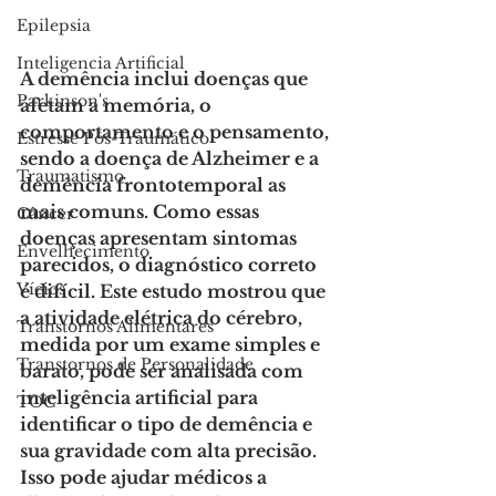
Epilepsia
Inteligencia Artificial
A demência inclui doenças que 
Parkinson's
afetam a memória, o 
comportamento e o pensamento, 
Estresse Pós-Traumático
sendo a doença de Alzheimer e a 
Traumatismo
demência frontotemporal as 
mais comuns. Como essas 
Câncer
doenças apresentam sintomas 
Envelhecimento
parecidos, o diagnóstico correto 
Vícios
é difícil. Este estudo mostrou que 
a atividade elétrica do cérebro, 
Transtornos Alimentares
medida por um exame simples e 
Transtornos de Personalidade
barato, pode ser analisada com 
inteligência artificial para 
TOC
identificar o tipo de demência e 
sua gravidade com alta precisão. 
Isso pode ajudar médicos a 