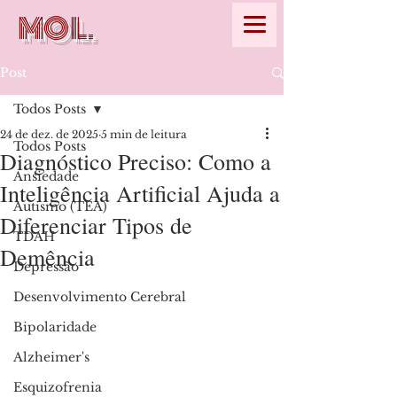
MOL.
Post
Todos Posts
24 de dez. de 2025
5 min de leitura
Todos Posts
Diagnóstico Preciso: Como a
Ansiedade
Inteligência Artificial Ajuda a
Autismo (TEA)
Diferenciar Tipos de
TDAH
Demência
Depressão
Desenvolvimento Cerebral
Bipolaridade
Alzheimer's
Esquizofrenia