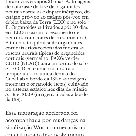
foram viáveis ​​após 30 dias. A. Imagens 
de contraste de fase de organoides 
neurais corticais e dopaminérgicos, do 
estágio pré-voo ao estágio pós-voo em 
órbita baixa da Terra (LEO) e no solo. 
B. Organoides cultivados após 30 dias 
em LEO mostram crescimento de 
neuritos com cones de crescimento. C. 
A imunocitoquímica de organoides 
corticais criosseccionados mostra as 
rosetas neurais típicas de organoides 
corticais (vermelho: PAX6; verde: 
CDH2 [NCAD]) para amostras do solo 
e LEO. D. A telemetria mostra a 
temperatura mantida dentro do 
CubeLab a bordo da ISS e as imagens 
mostram o organoide (setas) cultivado 
no sistema estático nos dias de missão 
5.119 e 30.09 (imagens tiradas a bordo 
da ISS).
Essa maturação acelerada foi 
acompanhada por mudanças na 
sinalização Wnt, um mecanismo 
crucial para o desenvolvimento 