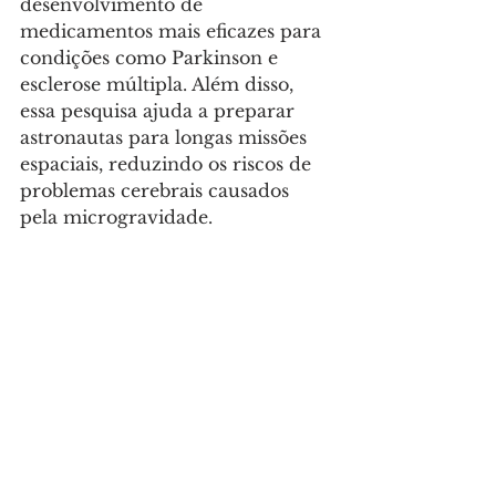
desenvolvimento de 
medicamentos mais eficazes para 
condições como Parkinson e 
esclerose múltipla. Além disso, 
essa pesquisa ajuda a preparar 
astronautas para longas missões 
espaciais, reduzindo os riscos de 
problemas cerebrais causados 
pela microgravidade.
LEIA MAIS:
Effects of microgravity on 
human iPSC-derived neural 
organoids on the International 
Space Station 
Davide Marotta, Laraib 
Ijaz, Lilianne Barbar, Madhura 