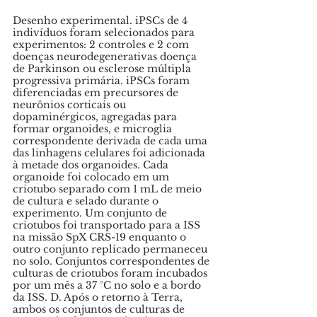
Desenho experimental. iPSCs de 4 
indivíduos foram selecionados para 
experimentos: 2 controles e 2 com 
doenças neurodegenerativas doença 
de Parkinson ou esclerose múltipla 
progressiva primária. iPSCs foram 
diferenciadas em precursores de 
neurônios corticais ou 
dopaminérgicos, agregadas para 
formar organoides, e microglia 
correspondente derivada de cada uma 
das linhagens celulares foi adicionada 
à metade dos organoides. Cada 
organoide foi colocado em um 
criotubo separado com 1 mL de meio 
de cultura e selado durante o 
experimento. Um conjunto de 
criotubos foi transportado para a ISS 
na missão SpX CRS-19 enquanto o 
outro conjunto replicado permaneceu 
no solo. Conjuntos correspondentes de 
culturas de criotubos foram incubados 
por um mês a 37 °C no solo e a bordo 
da ISS. D. Após o retorno à Terra, 
ambos os conjuntos de culturas de 