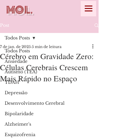
MOL.
Post
Todos Posts
7 de jan. de 2025
5 min de leitura
Todos Posts
Cérebro em Gravidade Zero:
Ansiedade
Células Cerebrais Crescem
Autismo (TEA)
Mais Rápido no Espaço
TDAH
Depressão
Desenvolvimento Cerebral
Bipolaridade
Alzheimer's
Esquizofrenia