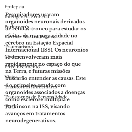
Epilepsia
Pesquisadores usaram 
Inteligencia Artificial
organoides neuronais derivados 
Parkinson's
de células-tronco para estudar os 
efeitos da microgravidade no 
Estresse Pós-Traumático
cérebro na Estação Espacial 
Traumatismo
Internacional (ISS). Os neurônios 
se desenvolveram mais 
Câncer
rapidamente no espaço do que 
Envelhecimento
na Terra, e futuras missões 
Vícios
buscarão entender as causas. Este 
é o primeiro estudo com 
Transtornos Alimentares
organoides associados a doenças 
Transtornos de Personalidade
como esclerose múltipla e 
Parkinson na ISS, visando 
TOC
avanços em tratamentos 
neurodegenerativos.