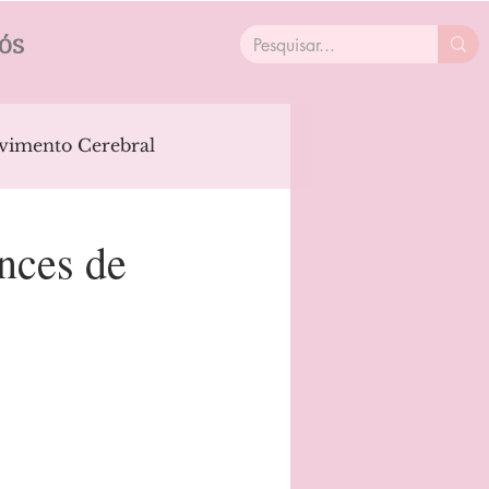
ÓS
vimento Cerebral
ficial
Parkinson's
nces de
ícios