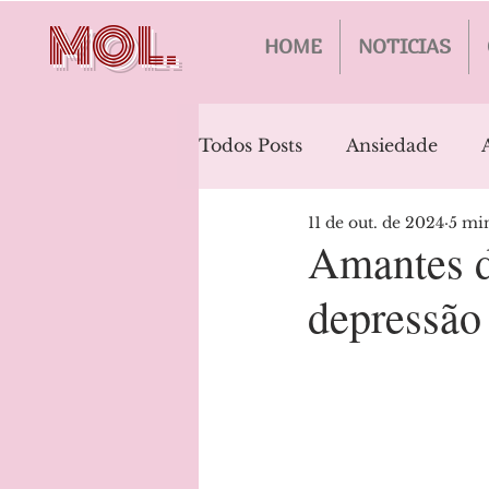
MOL.
HOME
NOTICIAS
Todos Posts
Ansiedade
11 de out. de 2024
5 min
Bipolaridade
Alzheimer
Amantes d
depressão 
Estresse Pós-Traumático
Transtornos Alimentares