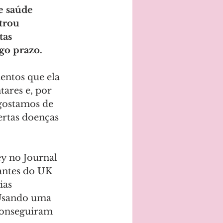
e saúde 
trou 
tas 
go prazo. 
entos que ela 
ares e, por 
 gostamos de 
rtas doenças 
y no Journal 
antes do UK 
ias 
 Usando uma 
conseguiram 