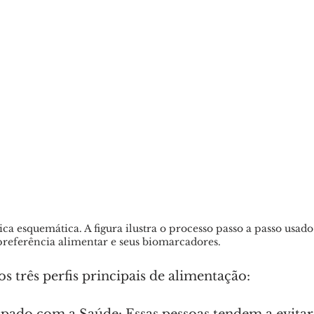
 esquemática. A figura ilustra o processo passo a passo usado
 preferência alimentar e seus biomarcadores.
s três perfis principais de alimentação:
ado com a Saúde: Essas pessoas tendem a evitar 