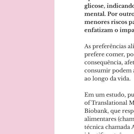
glicose, indicand
mental. Por outr
menores riscos pa
enfatizam o impac
As preferências al
prefere comer, po
consequência, afet
consumir podem au
ao longo da vida. 
Em um estudo, pub
of Translational 
Biobank, que resp
alimentares (cham
técnica chamada A