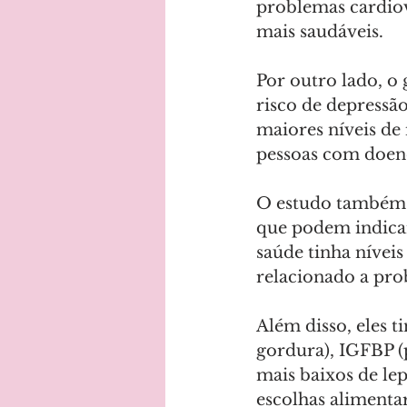
problemas cardiov
mais saudáveis.
Por outro lado, o
risco de depressã
maiores níveis d
pessoas com doenç
O estudo também 
que podem indica
saúde tinha nívei
relacionado a pro
Além disso, eles 
gordura), IGFBP (
mais baixos de le
escolhas alimenta