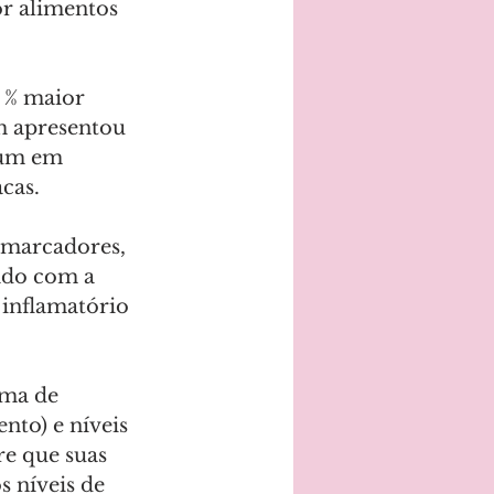
r alimentos 
 % maior 
m apresentou 
mum em 
cas.
omarcadores, 
ado com a 
 inflamatório 
ima de 
to) e níveis 
e que suas 
 níveis de 