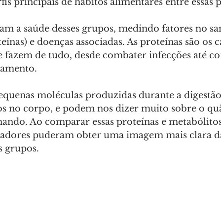
rfis principais de hábitos alimentares entre essas p
m a saúde desses grupos, medindo fatores no s
eínas) e doenças associadas. As proteínas são os c
e fazem de tudo, desde combater infecções até co
samento. 
equenas moléculas produzidas durante a digestão
s no corpo, e podem nos dizer muito sobre o qu
nando. Ao comparar essas proteínas e metabólito
sadores puderam obter uma imagem mais clara da
s grupos. 