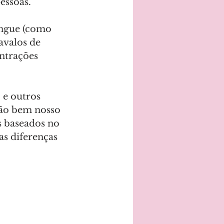
essoas. 
angue (como 
avalos de 
ntrações 
 e outros 
ão bem nosso 
s baseados no 
s diferenças 