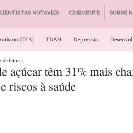
CIENTISTAS NOTAVEIS
CINEMENTE
SOBRE N
Autismo (TEA)
TDAH
Depressão
Desenvol
 de leitura
's
Esquizofrenia
Epilepsia
Inteligencia Arti
e açúcar têm 31% mais cha
e riscos à saúde
Traumatismo
Câncer
Envelhecimento
V
Transtornos de Personalidade
TOC