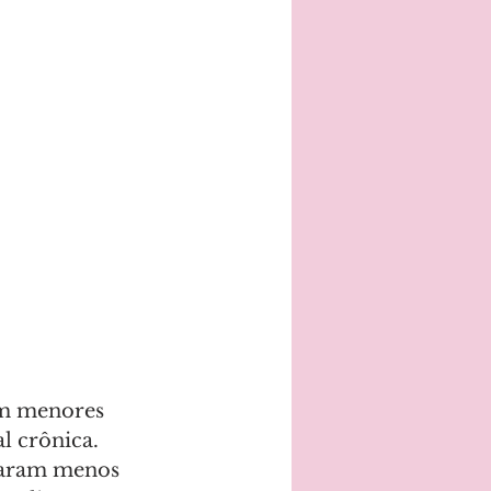
m menores 
l crônica. 
taram menos 