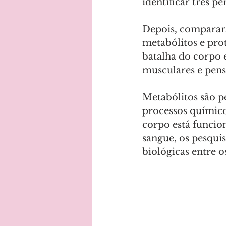
identificar três pe
Depois, comparara
metabólitos e prot
batalha do corpo 
musculares e pen
Metabólitos são p
processos químico
corpo está funcio
sangue, os pesqui
biológicas entre o