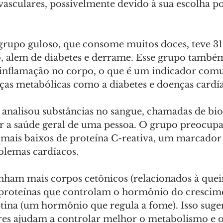
asculares, possivelmente devido à sua escolha po
 grupo guloso, que consome muitos doces, teve 31
o, alem de diabetes e derrame. Esse grupo també
e inflamação no corpo, o que é um indicador co
as metabólicas como a diabetes e doenças cardía
analisou substâncias no sangue, chamadas de bi
r a saúde geral de uma pessoa. O grupo preocup
s mais baixos de proteína C-reativa, um marcador
blemas cardíacos. 
tinham mais corpos cetônicos (relacionados à que
proteínas que controlam o hormônio do crescimen
ptina (um hormônio que regula a fome). Isso suger
res ajudam a controlar melhor o metabolismo e os