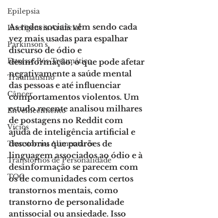
Epilepsia
As redes sociais vêm sendo cada 
Inteligencia Artificial
vez mais usadas para espalhar 
Parkinson's
discurso de ódio e 
Estresse Pós-Traumático
desinformação, o que pode afetar 
negativamente a saúde mental 
Traumatismo
das pessoas e até influenciar 
Câncer
comportamentos violentos. Um 
estudo recente analisou milhares 
Envelhecimento
de postagens no Reddit com 
Vícios
ajuda de inteligência artificial e 
descobriu que padrões de 
Transtornos Alimentares
linguagem associados ao ódio e à 
Transtornos de Personalidade
desinformação se parecem com 
TOC
os de comunidades com certos 
transtornos mentais, como 
transtorno de personalidade 
antissocial ou ansiedade. Isso 