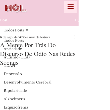
MOL.
Post
Todos Posts
6 de ago. de 2025
5 min de leitura
Todos Posts
A Mente Por Trás Do
Ansiedade
Discurso De Ódio Nas Redes
Autismo (TEA)
Sociais
TDAH
Depressão
Desenvolvimento Cerebral
Bipolaridade
Alzheimer's
Esquizofrenia